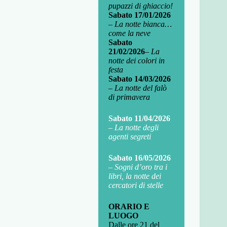
pupazzi di ghiaccio!
Sabato 17/01/2026
–
La notte bianca…
come la neve
Sabato
21/02/2026
–
La
notte dei colori in
festa
Sabato 14/03/2026
–
La notte del falò
di primavera
Sabato 11/04/2026
–
La notte degli
agenti segreti
Sabato 16/05/2026
–
Sogni d’oro tra i
libri, la notte dei
cercatori di stelle
ORARIO E
LUOGO
Dalle ore 21 del