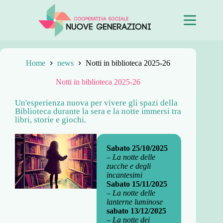
Home
news
Notti in biblioteca 2025-26
Notti in biblioteca 2025-26
Un'esperienza nuova per vivere gli spazi della
Biblioteca durante la sera e la notte immersi tra
libri, storie e giochi.
Sabato
25/10/2025
–
La notte delle
zucche e degli
incantesimi
Sabato 15/11/2025
–
La notte delle
lanterne luminose
sabato 13/12/2025
–
La notte dei