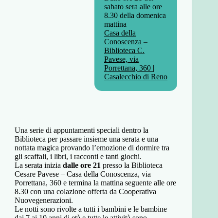
sabato sera alle ore
8.30 della domenica
mattina
Casa della
Conoscenza –
Biblioteca C.
Pavese, via
Porrettana, 360 |
Casalecchio di Reno
Una serie di appuntamenti speciali dentro la
Biblioteca per passare insieme una serata e una
nottata magica provando l’emozione di dormire tra
gli scaffali, i libri, i racconti e tanti giochi.
La serata inizia
dalle ore 21
presso la Biblioteca
Cesare Pavese – Casa della Conoscenza, via
Porrettana, 360 e termina la mattina seguente alle ore
8.30 con una colazione offerta da Cooperativa
Nuovegenerazioni.
Le notti sono rivolte a tutti i bambini e le bambine
dai 7 ai 10 anni di età e tutte le attività sono